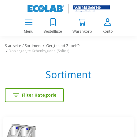
Menü
Bestellliste
Warenkorb
Konto
Startseite
Sortiment
Ger„te und Zubeh”r
Dosierger„te Kchenhygiene (Solids)
Sortiment
Filter Kategorie